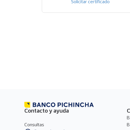
(se abre e
Solicitar certificado
Contacto y ayuda
C
Menú
P
B
de
d
Consultas
B
contacto
p