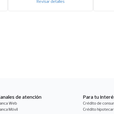
n una ventana nueva)
Revisar detalles
anales de atención
Para tu interé
ie
anca Web
Crédito de cons
e
anca Móvil
Crédito hipotecar
ágina