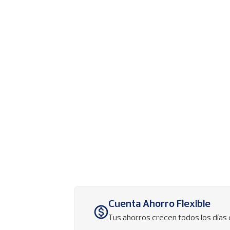
p
a
l
Cuenta Ahorro Flexible
Imagen
Tus ahorros crecen todos los días 