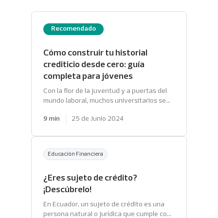
Recomendado
Cómo construir tu historial
crediticio desde cero: guía
completa para jóvenes
Con la flor de la juventud y a puertas del
mundo laboral, muchos universitarios se
dan cuenta de que necesitan comenzar a
9 min
25 de Junio 2024
crear su historial crediticio para acceder a
productos y servicios de financiamiento
que impulsen sus recién nacidas metas de
vida. Si tú estás igual, quédate, porque
Educación Financiera
vamos a explicarte las mejores formas
para empezar a construir tu historial, pero
¿Eres sujeto de crédito?
primero, hay que entender bien lo que es.
¡Esta clase te va a gustar!
¡Descúbrelo!
En Ecuador, un sujeto de crédito es una
persona natural o jurídica que cumple con