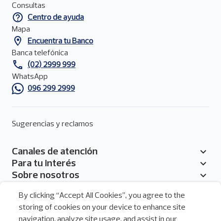
Consultas
contacto
Centro de ayuda
del
pie
Mapa
de
Encuentra tu Banco
página
Banca telefónica
(02) 2999 999
WhatsApp
096 299 2999
Sugerencias y reclamos
Canales de atención
Pie
Para tu interés
de
Sobre nosotros
página
By clicking “Accept All Cookies”, you agree to the
storing of cookies on your device to enhance site
navigation, analyze site usage, and assist in our