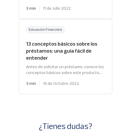
requisitos que le permiten calificar para
3 min
11 de Julio 2022
acceder a productos crediticios.
Educación Financiera
13 conceptos básicos sobre los
préstamos: una guía fácil de
entender
Antes de solicitar un préstamo, conoce los
conceptos básicos sobre este producto
financiero. Consulta nuestra guía para que
3 min
14 de Octubre 2022
entiendas cada uno de ellos.
¿Tienes dudas?