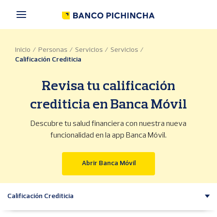
P
a
s
a
r
Inicio
Personas
Servicios
Servicios
a
Calificación Crediticia
l
c
o
Revisa tu calificación
n
t
crediticia en Banca Móvil
e
n
Descubre tu salud financiera con nuestra nueva
i
funcionalidad en la app Banca Móvil.
d
o
p
(se abre en una ventana n
Abrir Banca Móvil
r
i
n
Calificación Crediticia
c
i