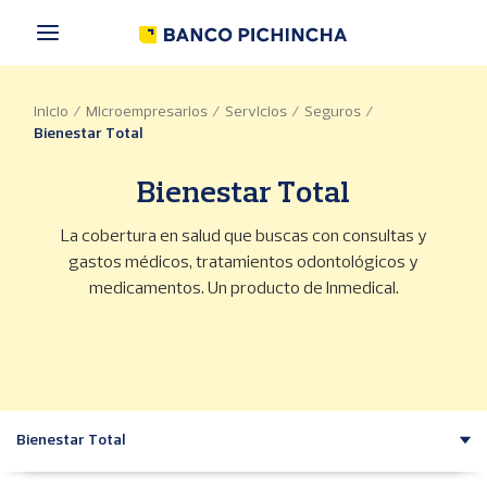
P
a
s
a
r
Inicio
Microempresarios
Servicios
Seguros
a
Bienestar Total
l
c
o
Bienestar Total
n
t
La cobertura en salud que buscas con consultas y
e
gastos médicos, tratamientos odontológicos y
n
medicamentos. Un producto de Inmedical.
i
d
o
p
r
i
n
Bienestar Total
c
i