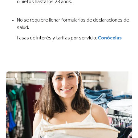
o nietos hasta los 23 años.
No se requiere llenar formularios de declaraciones de
salud.
Tasas de interés y tarifas por servicio.
Conócelas
I
m
a
g
e
n