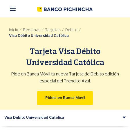
P
a
s
a
r
Inicio
Personas
Tarjetas
Debito
a
Visa Débito Universidad Católica
l
c
o
Tarjeta Visa Débito
n
t
Universidad Católica
e
n
Pide en Banca Móvil tu nueva Tarjeta de Débito edición
i
especial del Trencito Azul.
d
o
p
(se abre en una ventana
Pídela en Banca Móvil
r
i
n
Visa Débito Universidad Católica
c
i