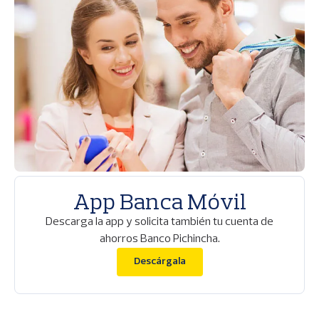
m
a
g
e
n
App Banca Móvil
Descarga la app y solicita también tu cuenta de
ahorros Banco Pichincha.
(se abre en una ventana nue
Descárgala