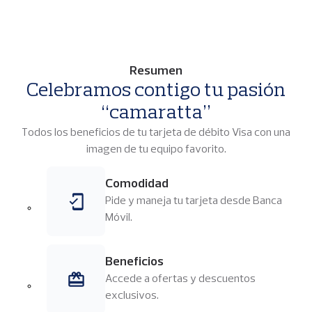
p
a
l
Resumen
Celebramos contigo tu pasión
“camaratta”
Todos los beneficios de tu tarjeta de débito Visa con una
imagen de tu equipo favorito.
Comodidad
Imagen
Pide y maneja tu tarjeta desde Banca
Móvil.
Beneficios
Imagen
Accede a ofertas y descuentos
exclusivos.