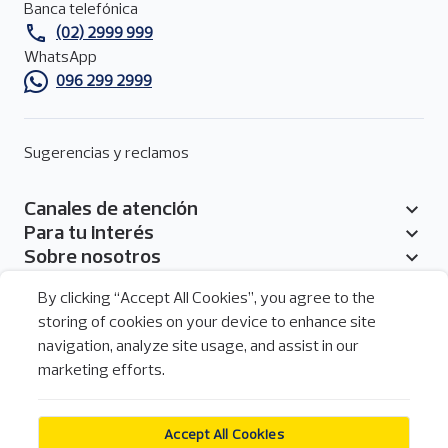
página
Banca telefónica
(02) 2999 999
WhatsApp
096 299 2999
Sugerencias y reclamos
Canales de atención
Pie
Para tu interés
de
Sobre nosotros
página
By clicking “Accept All Cookies”, you agree to the
storing of cookies on your device to enhance site
navigation, analyze site usage, and assist in our
Menú
marketing efforts.
de
Legal
redes
Legal
sociales
Política de cookies
del
Accept All Cookies