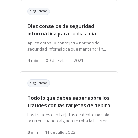
Seguridad
Diez consejos de seguridad
informática para tu día a día
Aplica estos 10 consejos y normas de
seguridad informática que mantendrán
blindada la información sensible que
4 min
09 de Febrero 2021
almacenas en tus dispositivos.
Seguridad
Todo lo que debes saber sobre los
fraudes con las tarjetas de débito
Los fraudes con tarjetas de débito no solo
ocurren cuando alguien te roba la billetera.
Aprende a no caer en la trampa. Consulta
3 min
14 de Julio 2022
nuestra guía.