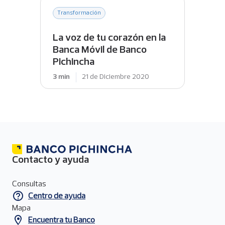
Transformación
La voz de tu corazón en la
Banca Móvil de Banco
Pichincha
3 min
21 de Diciembre 2020
Contacto y ayuda
Menú
de
Consultas
contacto
Centro de ayuda
del
pie
Mapa
de
Encuentra tu Banco