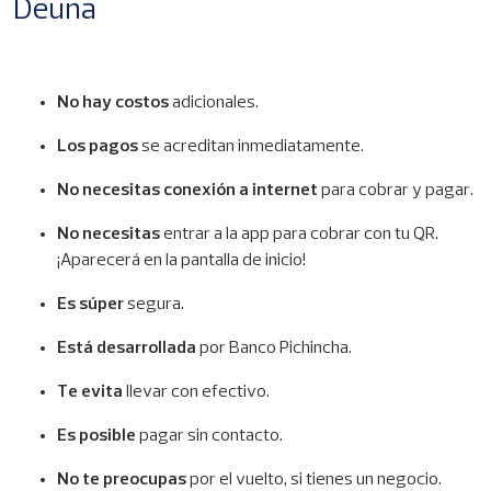
Deuna
No hay costos
adicionales.
Los pagos
se acreditan inmediatamente.
No necesitas conexión a internet
para cobrar y pagar.
No necesitas
entrar a la app para cobrar con tu QR.
¡Aparecerá en la pantalla de inicio!
Es súper
segura.
Está desarrollada
por Banco Pichincha.
Te evita
llevar con efectivo.
Es posible
pagar sin contacto.
No te preocupas
por el vuelto, si tienes un negocio.