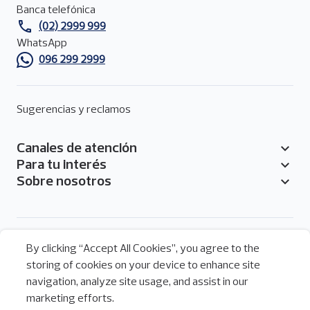
página
Banca telefónica
(02) 2999 999
WhatsApp
096 299 2999
Sugerencias y reclamos
Canales de atención
Pie
Para tu interés
de
Sobre nosotros
página
Menú
By clicking “Accept All Cookies”, you agree to the
de
storing of cookies on your device to enhance site
Legal
redes
navigation, analyze site usage, and assist in our
Legal
sociales
Política de cookies
marketing efforts.
del