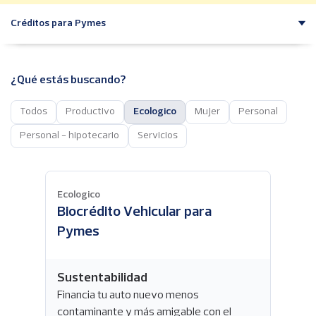
p
a
Créditos para Pymes
l
¿Qué estás buscando?
Todos
Productivo
Ecologico
Mujer
Personal
Personal - hipotecario
Servicios
Ecologico
Biocrédito Vehicular para
Pymes
Sustentabilidad
Financia tu auto nuevo menos
contaminante y más amigable con el