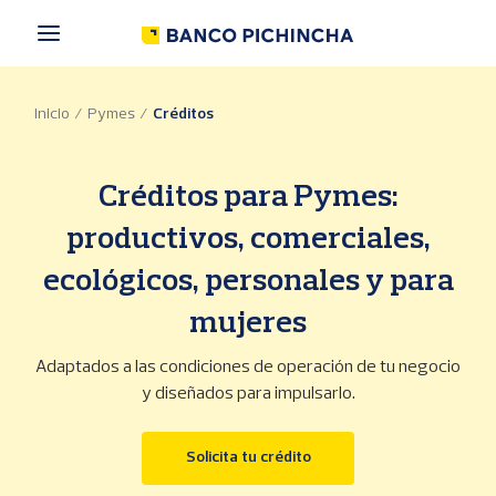
P
a
s
a
r
Inicio
Pymes
Créditos
a
l
c
o
Créditos para Pymes:
n
t
productivos, comerciales,
e
ecológicos, personales y para
n
i
mujeres
d
o
p
Adaptados a las condiciones de operación de tu negocio
r
y diseñados para impulsarlo.
i
n
c
(se abre en una ventana 
Solicita tu crédito
i