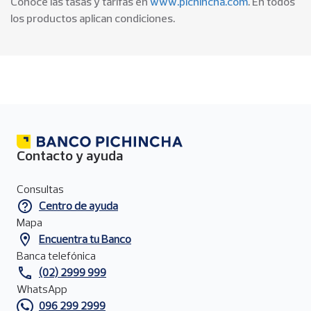
Conoce las tasas y tarifas en
www.pichincha.com
. En todos
los productos aplican condiciones.
Contacto y ayuda
Menú
de
Consultas
contacto
Centro de ayuda
del
pie
Mapa
de
Encuentra tu Banco
página
Banca telefónica
(02) 2999 999
WhatsApp
096 299 2999