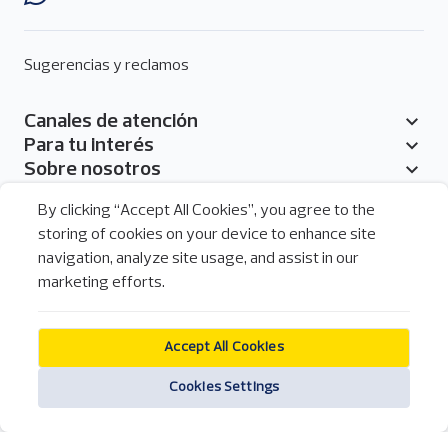
Sugerencias y reclamos
Canales de atención
Pie
Para tu interés
de
Sobre nosotros
página
By clicking “Accept All Cookies”, you agree to the
storing of cookies on your device to enhance site
navigation, analyze site usage, and assist in our
Menú
marketing efforts.
de
Legal
redes
Legal
sociales
Política de cookies
del
Accept All Cookies
pie
Pichincha Banca Móvil
de
Cookies Settings
Apps
página
Descarga nuestra aplicación