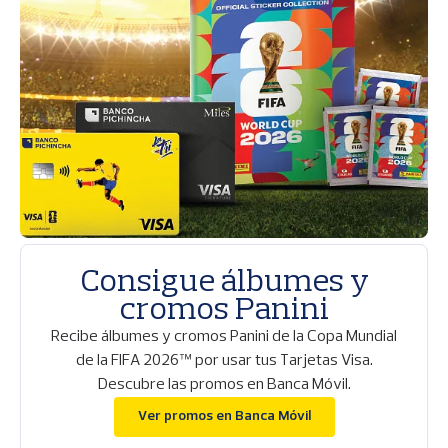
m
a
g
e
n
Consigue álbumes y
cromos Panini
Recibe álbumes y cromos Panini de la Copa Mundial
de la FIFA 2026™ por usar tus Tarjetas Visa.
Descubre las promos en Banca Móvil.
(se abre en una vent
Ver promos en Banca Móvil