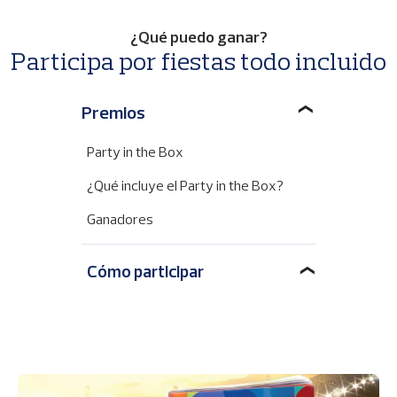
p
a
l
¿Qué puedo ganar?
Participa por fiestas todo incluido
❯
Premios
Party in the Box
¿Qué incluye el Party in the Box?
Ganadores
Cómo participar
❯
I