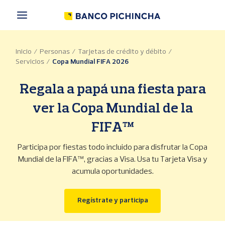
P
a
s
a
r
Inicio
Personas
Tarjetas de crédito y débito
a
Servicios
Copa Mundial FIFA 2026
l
c
o
Regala a papá una fiesta para
n
t
ver la Copa Mundial de la
e
FIFA™
n
i
d
Participa por fiestas todo incluido para disfrutar la Copa
o
Mundial de la FIFA™, gracias a Visa. Usa tu Tarjeta Visa y
p
acumula oportunidades.
r
i
n
(se abre en una ventan
Regístrate y participa
c
i