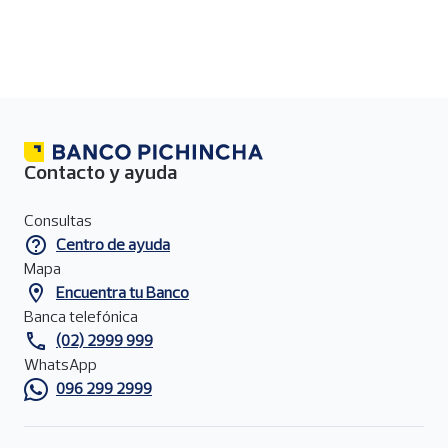
Contacto y ayuda
Menú
de
Consultas
contacto
Centro de ayuda
del
pie
Mapa
de
Encuentra tu Banco
página
Banca telefónica
(02) 2999 999
WhatsApp
096 299 2999