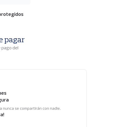
protegidos
e pagar
e pago del
nes
gura
ta nunca se compartirán con nadie.
ra!