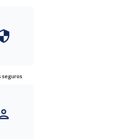
magen
 seguros
magen