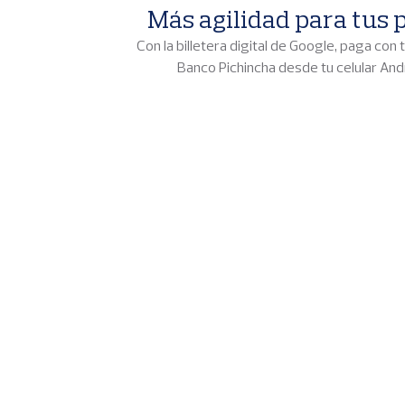
p
Más agilidad para tus 
a
l
Con la billetera digital de Google, paga con 
Banco Pichincha desde tu celular And