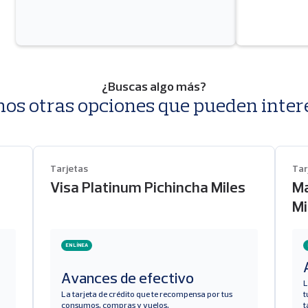
¿Buscas algo más?
os otras opciones que pueden intere
Tarjetas
Tar
Visa Platinum Pichincha Miles
Ma
Mi
EN LÍNEA
Avances de efectivo
L
La tarjeta de crédito que te recompensa por tus
t
consumos, compras y vuelos.
t