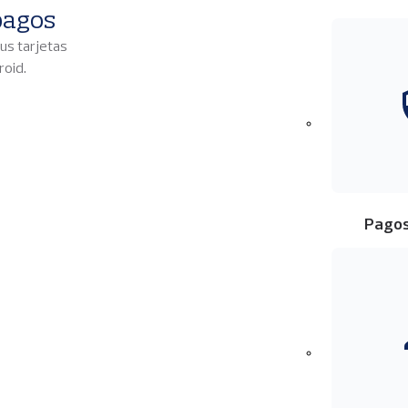
pagos
tus tarjetas
roid.
I
Pagos
I