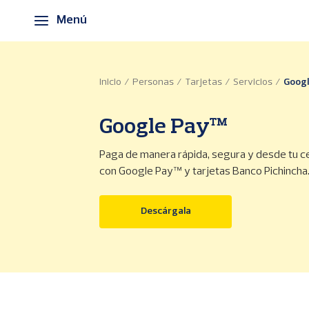
P
Menú
a
s
a
r
a
Inicio
Personas
Tarjetas
Servicios
Goog
l
c
o
Google Pay™
n
t
Paga de manera rápida, segura y desde tu ce
e
con Google Pay™ y tarjetas Banco Pichincha
n
i
d
(se abre en una ventana n
Descárgala
o
p
r
i
n
c
i