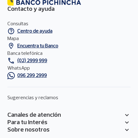
p
a
Contacto y ayuda
l
Menú
de
Consultas
contacto
Centro de ayuda
del
pie
Mapa
de
Encuentra tu Banco
página
Banca telefónica
(02) 2999 999
WhatsApp
096 299 2999
Sugerencias y reclamos
Canales de atención
Pie
Para tu interés
de
Sobre nosotros
página