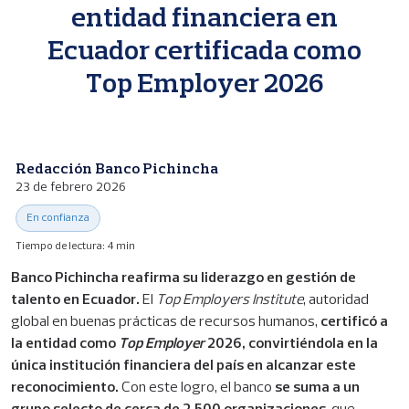
p
entidad financiera en
a
l
Ecuador certificada como
Top Employer 2026
Redacción Banco Pichincha
23 de febrero 2026
En confianza
Tiempo de lectura: 4 min
Banco Pichincha reafirma su liderazgo en gestión de
talento en Ecuador.
El
Top Employers Institute
, autoridad
global en buenas prácticas de recursos humanos,
certificó a
la entidad como
Top Employer
2026, convirtiéndola en la
única institución financiera del país en alcanzar este
reconocimiento.
Con este logro, el banco
se suma a un