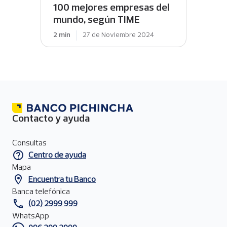
100 mejores empresas del
mundo, según TIME
2 min
27 de Noviembre 2024
Contacto y ayuda
Menú
de
Consultas
contacto
Centro de ayuda
del
pie
Mapa
de
Encuentra tu Banco
página
Banca telefónica
(02) 2999 999
WhatsApp