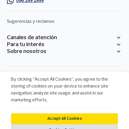
096 299 2999
Sugerencias y reclamos
Canales de atención
Pie
Para tu interés
de
Sobre nosotros
página
Menú
By clicking “Accept All Cookies”, you agree to the
de
storing of cookies on your device to enhance site
Legal
redes
Legal
navigation, analyze site usage, and assist in our
sociales
Política de cookies
marketing efforts.
del
pie
Pichincha Banca Móvil
de
Apps
página
Accept All Cookies
Descarga nuestra aplicación