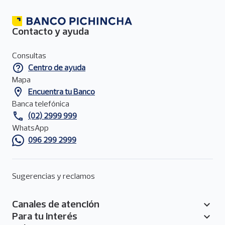
Contacto y ayuda
Menú
de
Consultas
contacto
Centro de ayuda
del
pie
Mapa
de
Encuentra tu Banco
página
Banca telefónica
(02) 2999 999
WhatsApp
096 299 2999
Sugerencias y reclamos
Canales de atención
Pie
Para tu interés
de