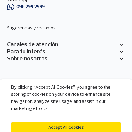
WhatsApp
096 299 2999
Sugerencias y reclamos
Canales de atención
Pie
Para tu interés
de
Sobre nosotros
página
Menú
By clicking “Accept All Cookies”, you agree to the
de
storing of cookies on your device to enhance site
Legal
redes
navigation, analyze site usage, and assist in our
Legal
sociales
Política de cookies
marketing efforts.
del
pie
Pichincha Banca Móvil
de
Apps
Accept All Cookies
página
Descarga nuestra aplicación