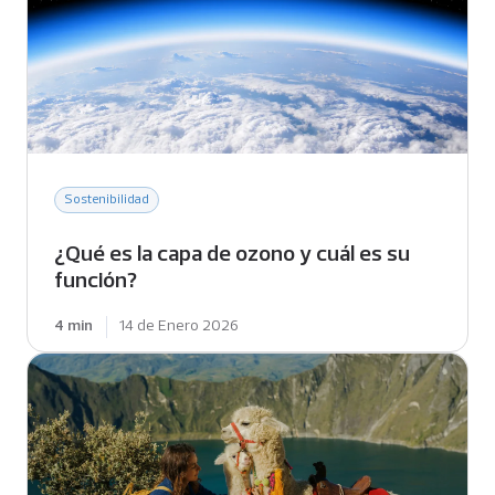
p
a
l
Sostenibilidad
¿Qué es la capa de ozono y cuál es su
función?
4 min
14 de Enero 2026