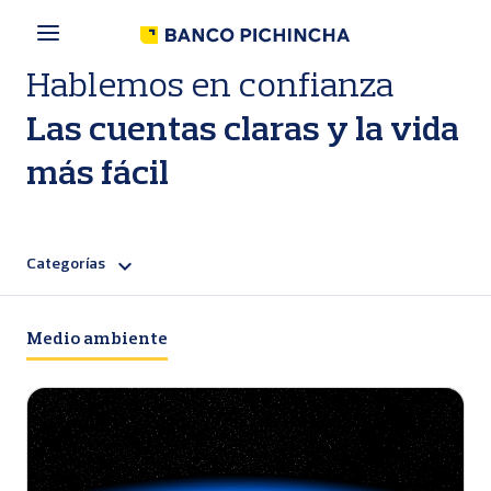
P
a
s
a
Hablemos en confianza
r
a
Las cuentas claras y la vida
l
c
más fácil
o
n
t
e
Categorías
n
i
d
o
Medio ambiente
p
r
i
n
c
i