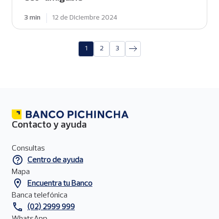
3 min
12 de Diciembre 2024
1
2
3
P
P
P
Paginación
á
á
á
g
g
g
i
i
i
n
n
n
a
a
a
Contacto y ayuda
Menú
de
Consultas
contacto
Centro de ayuda
del
pie
Mapa
de
Encuentra tu Banco
página
Banca telefónica
(02) 2999 999