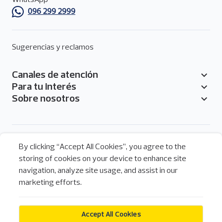
WhatsApp
096 299 2999
Sugerencias y reclamos
Canales de atención
Pie
Para tu interés
de
Sobre nosotros
página
Menú
By clicking “Accept All Cookies”, you agree to the
de
storing of cookies on your device to enhance site
Legal
redes
navigation, analyze site usage, and assist in our
Legal
sociales
Política de cookies
marketing efforts.
del
pie
Pichincha Banca Móvil
de
Apps
Accept All Cookies
página
Descarga nuestra aplicación