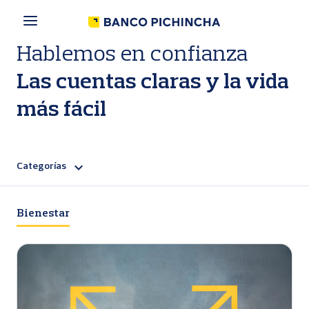
P
a
s
a
Hablemos en confianza
r
a
Las cuentas claras y la vida
l
c
más fácil
o
n
t
e
Categorías
n
i
d
o
Bienestar
p
r
i
n
c
i