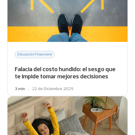
p
a
l
Educación Financiera
Falacia del costo hundido: el sesgo que
te impide tomar mejores decisiones
3 min
22 de Diciembre 2025